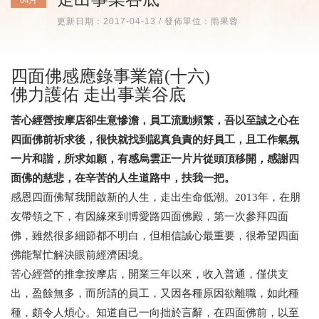
更新日期：2017-04-13 / 發佈單位：雨果蓉
四面佛感應錄事業篇(十六)
佛力護佑 走出事業谷底
苦心經營按摩店卻生意慘澹，員工流動頻繁，吾以至誠之心在
四面佛前祈求後，很快就找到認真負責的好員工，且工作氣氛
一片和諧，所求如願，有感烏雲正一片片從頭頂移開，感謝四
面佛的慈悲，在辛苦的人生道路中，扶我一把。
感恩四面佛幫我開啟新的人生，走出生命低潮。2013年，在朋
友帶領之下，有因緣來到博愛路四面佛殿，第一次參拜四面
佛，雖然很多細節都不明白，但相信誠心最重要，很希望四面
佛能幫忙解決眼前經濟困境。
苦心經營的推拿按摩店，開業三年以來，收入普通，僅供支
出，盈餘無多，而所請的員工，又因各種原因欲離職，如此種
種，頗令人煩心。知道自己一向拙於言辭，在四面佛前，以至