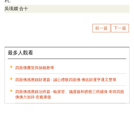
利。
吳瑛嫻 合十
前一篇
下一篇
最多人觀看
四面佛擲筊與抽籤教學
四面佛感應錄財運篇 - 誠心禮敬四面佛 佛佑財運亨通又豐厚
四面佛感應錄治癌篇 - 輸尿管、攝護腺和膀胱三癌纏身 幸得四面
佛佛力加持 痊癒康復