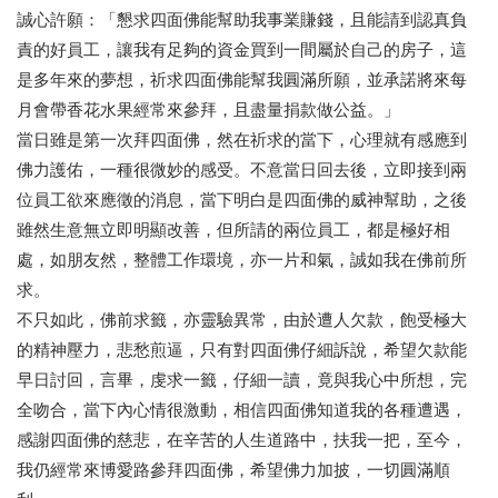
誠心許願：「懇求四面佛能幫助我事業賺錢，且能請到認真負
責的好員工，讓我有足夠的資金買到一間屬於自己的房子，這
是多年來的夢想，祈求四面佛能幫我圓滿所願，並承諾將來每
月會帶香花水果經常來參拜，且盡量捐款做公益。」
當日雖是第一次拜四面佛，然在祈求的當下，心理就有感應到
佛力護佑，一種很微妙的感受。不意當日回去後，立即接到兩
位員工欲來應徵的消息，當下明白是四面佛的威神幫助，之後
雖然生意無立即明顯改善，但所請的兩位員工，都是極好相
處，如朋友然，整體工作環境，亦一片和氣，誠如我在佛前所
求。
不只如此，佛前求籤，亦靈驗異常，由於遭人欠款，飽受極大
的精神壓力，悲愁煎逼，只有對四面佛仔細訴說，希望欠款能
早日討回，言畢，虔求一籤，仔細一讀，竟與我心中所想，完
全吻合，當下內心情很激動，相信四面佛知道我的各種遭遇，
感謝四面佛的慈悲，在辛苦的人生道路中，扶我一把，至今，
我仍經常來博愛路參拜四面佛，希望佛力加披，一切圓滿順